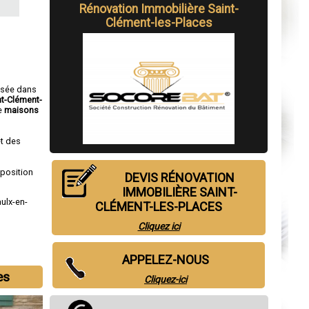
Rénovation Immobilière Saint-
Clément-les-Places
isée dans
nt-Clément-
e
maisons
t des
sposition
DEVIS RÉNOVATION
IMMOBILIÈRE SAINT-
ulx-en-
CLÉMENT-LES-PLACES
u
Cliquez ici
APPELEZ-NOUS
es
Cliquez-ici