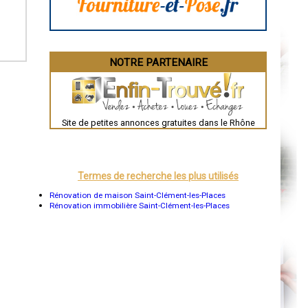
Caen
Aurillac
Angoulême
La Rochelle
Bourges
Brive-la-Gaillarde
NOTRE PARTENAIRE
Dijon
Saint-Brieuc
Guéret
Périgueux
Besançon
Valence
Site de petites annonces gratuites dans le Rhône
Évreux
Chartres
Brest
Nîmes
Toulouse
Termes de recherche les plus utilisés
Auch
Bordeaux
Rénovation de maison Saint-Clément-les-Places
Montpellier
Rénovation immobilière Saint-Clément-les-Places
Rennes
Châteauroux
Tours
Grenoble
Dole
Mont-de-Marsan
Blois
Saint-Étienne
Le Puy-en-Velay
Nantes