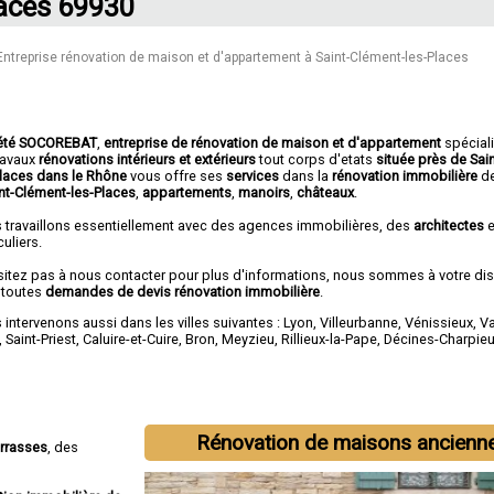
aces 69930
Entreprise rénovation de maison et d'appartement à Saint-Clément-les-Places
été SOCOREBAT
,
entreprise de rénovation de maison et d'appartement
spécial
travaux
rénovations intérieurs et extérieurs
tout corps d'etats
située près de Sai
Places dans le Rhône
vous offre ses
services
dans la
rénovation immobilière
d
int-Clément-les-Places
,
appartements
,
manoirs
,
châteaux
.
 travaillons essentiellement avec des agences immobilières, des
architectes
e
culiers.
sitez pas à nous contacter pour plus d'informations, nous sommes à votre di
 toutes
demandes de devis rénovation immobilière
.
intervenons aussi dans les villes suivantes :
Lyon
,
Villeurbanne
,
Vénissieux
,
Va
,
Saint-Priest
,
Caluire-et-Cuire
,
Bron
,
Meyzieu
,
Rillieux-la-Pape
,
Décines-Charpie
Rénovation de maisons ancienn
errasses
, des