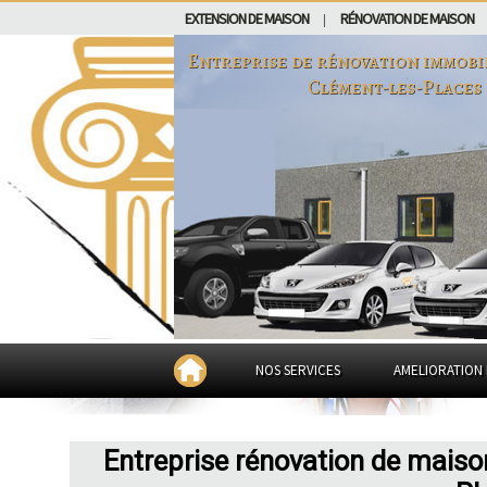
EXTENSION DE MAISON
RÉNOVATION DE MAISON
|
Entreprise de rénovation immobi
Clément-les-Places
NOS SERVICES
AMELIORATION 
Entreprise rénovation de maiso