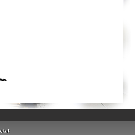
Orléans
Cahors
Agen
Mende
Angers
Cherbourg-Octeville
Reims
Saint-Dizier
Laval
Nancy
Verdun
Lorient
Metz
Nevers
Lille
Beauvais
Alençon
ois.
Calais
Clermont-Ferrand
Pau
Tarbes
Perpignan
Strasbourg
Mulhouse
Lyon
Vesoul
Chalon-sur-Saône
Le Mans
'état
Chambéry
Annecy