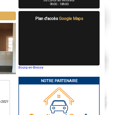
Du Lundi au vendredi
9h00 - 18h00
Plan d'accès
Google Maps
Bourg-en-Bresse
Saint-Quentin
Montluçon
Manosque
NOTRE PARTENAIRE
Gap
Nice
Annonay
Charleville-Mézières
Pamiers
2/2021
Troyes
Narbonne
Rodez
Marseille