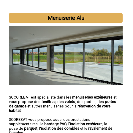
Nous intervenons aussi dans les villes suivantes :
Lyon
,
Menuiserie Alu
Villeurbanne
,
Vénissieux
,
Vaulx-en-Velin
,
Saint-Priest
,
Caluire-et-
Cuire
,
Bron
,
Meyzieu
,
Rillieux-la-Pape
,
Décines-Charpieu
SOCOREBAT est spécialiste dans les
menuiseries extérieures
et
vous propose des
fenêtres
, des
volets
, des portes, des
portes
de garage
et autres menuiseries pour la
rénovation de votre
habitat
.
SCOREBAT vous propose aussi des prestations
supplémentaires : le
bardage PVC
, l'
isolation extérieure
, la
pose de
parquet
, l'
isolation des combles
et le
ravalement de
façades
.