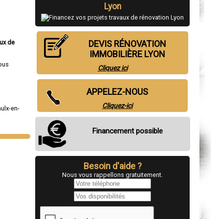
Lyon
aux de
DEVIS RÉNOVATION
IMMOBILIÈRE LYON
ous
Cliquez ici
APPELEZ-NOUS
Cliquez-ici
ulx-en-
u
Financement possible
Besoin d'aide ?
Nous vous rappellons gratuitement.