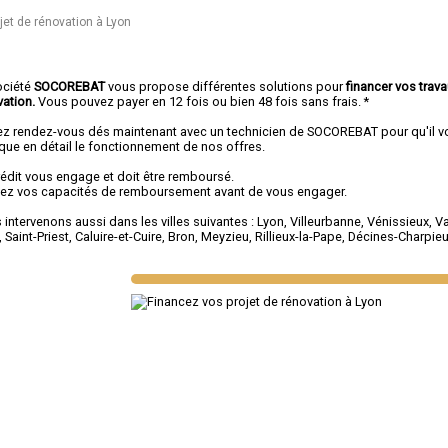
jet de rénovation à Lyon
ociété
SOCOREBAT
vous propose différentes solutions pour
financer vos trav
vation.
Vous pouvez payer en 12 fois ou bien 48 fois sans frais. *
ez rendez-vous dés maintenant avec un technicien de SOCOREBAT pour qu'il v
ique en détail le fonctionnement de nos offres.
rédit vous engage et doit être remboursé.
fiez vos capacités de remboursement avant de vous engager.
intervenons aussi dans les villes suivantes :
Lyon
,
Villeurbanne
,
Vénissieux
,
Va
,
Saint-Priest
,
Caluire-et-Cuire
,
Bron
,
Meyzieu
,
Rillieux-la-Pape
,
Décines-Charpie