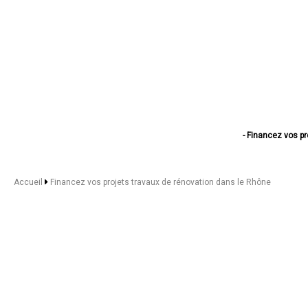
- Financez vos pr
- Financez vos projet
- Financez vos proje
- Financez vos projet
Accueil
Financez vos projets travaux de rénovation dans le Rhône
- Financez vos projets 
- Financez vos projets
- Financez vos pr
- Financez vos projets tra
- Financez vos projets
- Financez vos pro
- Financez vos pro
- Financez vos projets 
- Financez vos projets t
- Financez vos projets 