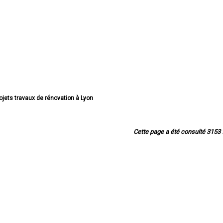
ojets travaux de rénovation à Lyon
s travaux de rénovation à Villeurbanne
ts travaux de rénovation à Vénissieux
s travaux de rénovation à Saint-Priest
Cette page a été consulté 3153 f
travaux de rénovation à Caluire-et-Cuire
 travaux de rénovation à Vaulx-en-Velin
ojets travaux de rénovation à Bron
vaux de rénovation à Villefranche-sur-Saône
 travaux de rénovation à Rillieux-la-Pape
jets travaux de rénovation à Meyzieu
jets travaux de rénovation à Oullins
travaux de rénovation à Décines-Charpieu
ravaux de rénovation à Sainte-Foy-lès-Lyon
travaux de rénovation à Saint-Genis-Laval