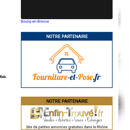
Bourg-en-Bresse
Saint-Quentin
Montluçon
Manosque
NOTRE PARTENAIRE
Gap
Nice
Annonay
Charleville-Mézières
Pamiers
Troyes
Narbonne
Rodez
Marseille
ois.
Caen
Aurillac
Angoulême
La Rochelle
Bourges
Brive-la-Gaillarde
NOTRE PARTENAIRE
Dijon
Saint-Brieuc
Guéret
Périgueux
Besançon
Valence
Site de petites annonces gratuites dans le Rhône