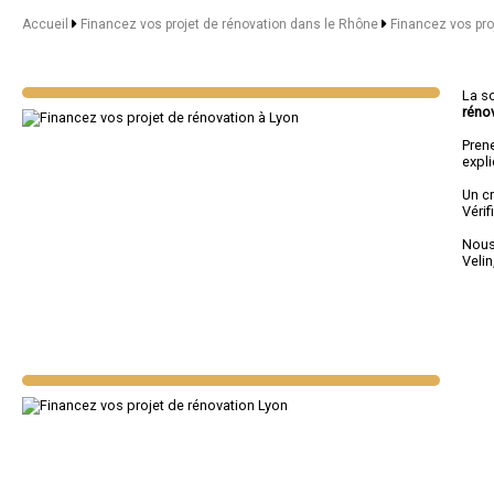
Accueil
Financez vos projet de rénovation dans le Rhône
Financez vos pro
La s
réno
Pren
expl
Un c
Véri
Nous 
Velin