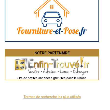
Charleville-Mézières
- Prêt pour travaux de rénovation à Chaponnay
Pamiers
- Prêt pour travaux de rénovation à Pusignan
Troyes
- Prêt pour travaux de rénovation à La Tour-de-Salvagny
Narbonne
Rodez
- Prêt pour travaux de rénovation à Millery
Marseille
- Prêt pour travaux de rénovation à Saint-Symphorien-sur-Coise
Caen
- Prêt pour travaux de rénovation à Marcy-l'Étoile
Aurillac
- Prêt pour travaux de rénovation à Arnas
Angoulême
- Prêt pour travaux de rénovation à Lissieu
La Rochelle
Bourges
- Prêt pour travaux de rénovation à Messimy
Brive-la-Gaillarde
- Prêt pour travaux de rénovation à Saint-Jean-d'Ardières
Dijon
- Prêt pour travaux de rénovation à Limonest
Saint-Brieuc
NOTRE PARTENAIRE
- Prêt pour travaux de rénovation à Vourles
Guéret
- Prêt pour travaux de rénovation à Quincieux
Périgueux
Besançon
- Prêt pour travaux de rénovation à Fontaines-Saint-Martin
Valence
- Prêt pour travaux de rénovation à Thurins
Évreux
- Prêt pour travaux de rénovation à Albigny-sur-Saône
Chartres
- Prêt pour travaux de rénovation à Dommartin
Brest
Site de petites annonces gratuites dans le Rhône
- Prêt pour travaux de rénovation à Montanay
Nîmes
Toulouse
- Prêt pour travaux de rénovation à Solaize
Auch
- Prêt pour travaux de rénovation à Saint-Germain-au-Mont-d'Or
Bordeaux
- Prêt pour travaux de rénovation à Chasselay
Montpellier
Termes de recherche les plus utilisés
- Prêt pour travaux de rénovation à Bourg-de-Thizy
Rennes
- Prêt pour travaux de rénovation à Couzon-au-Mont-d'Or
Châteauroux
Tours
- Prêt pour travaux de rénovation à Ampuis
Grenoble