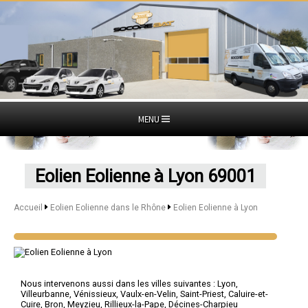
MENU
Eolien Eolienne à Lyon 69001
Accueil
Eolien Eolienne dans le Rhône
Eolien Eolienne à Lyon
Nous intervenons aussi dans les villes suivantes :
Lyon
,
Villeurbanne
,
Vénissieux
,
Vaulx-en-Velin
,
Saint-Priest
,
Caluire-et-
Cuire
,
Bron
,
Meyzieu
,
Rillieux-la-Pape
,
Décines-Charpieu